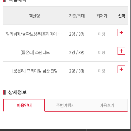
객실명
기준/최대
최저가
선택
[얼리썸머/★확보상품]프리미어 킹베드(남산뷰)
2명 / 3명
미정
[룸온리] 스탠다드
2명 / 3명
미정
[룸온리] 프리미엄 남산 전망
2명 / 3명
미정
상세정보
이용안내
주변여행지
이용후기