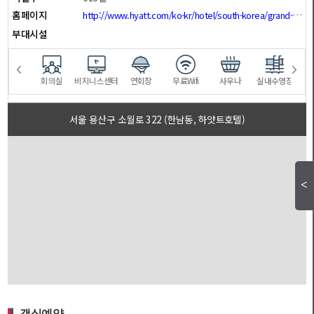
홈페이지
http://www.hyatt.com/ko-kr/hotel/south-korea/grand-hyatt-seoul/selrs
부대시설
탁실
회의실
비지니스센터
연회장
무료Wifi
사우나
실내수영장
실외
서울 용산구 소월로 322 (한남동, 하얏트호텔)
객실예약