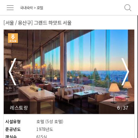
국내숙박 > 호텔
[서울 / 용산구] 그랜드 하얏트 서울
6
37
레스토랑
/
시설유형
호텔 (5성 호텔)
준공년도
1978년도
객실수
615실