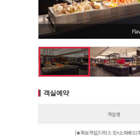
Fla
객실예약
객실명
[★확보객실]디럭스 킹+소파베드(취