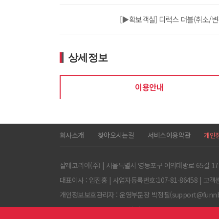
[▶확보객실] 디럭스 더블(취소/변
상세정보
이용안내
회사소개
찾아오시는길
서비스이용약관
개인
샬레코리아(주) | 서울특별시 영등포구 여의대방로 65길 17
대표이사 : 임진홍 | 사업자등록번호:107-81-86458 | 고객센터:0
개인정보보호관리자 : 운영부문장 박정필(support@funnbiz
Copyright ⓒ 샬레코리아(주) All rights Reserved.