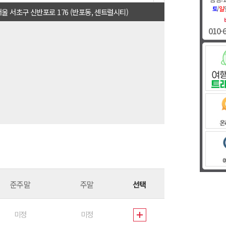
토
/
일
서울 서초구 신반포로 176 (반포동, 센트럴시티)
010-
Flavors 2
준주말
주말
선택
미정
미정