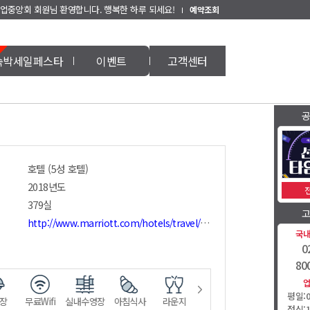
업중앙회 회원님 환영합니다. 행복한 하루 되세요!
예약조회
숙박세일페스타
이벤트
고객센터
호텔 (5성 호텔)
2018년도
379실
http://www.marriott.com/hotels/travel/seljw-jw-marriott-hotel-seoul/?scid=bb1a189a-fec3-4d19-a255-54ba596febe2&y_source=1_mzgxmzkwns03mtutbg9jyxrpb24uz29vz2xlx3dlynnpdgvfb3zlcnjpzgu%3d
국
0
80
평일:09
장
무료Wifi
실내수영장
아침식사
라운지
레스토랑
피트니스
회
점심:12