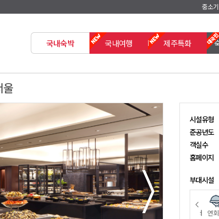
중소기
국내숙박
국내여행
제주특화
서울
시설유형
준공년도
객실수
홈페이지
부대시설
영장
아침식사
라운지
레스토랑
피트니스
회의실
비지니스센터
연회