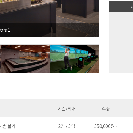
vors 1
기준/최대
주중
.변 불가
2명 / 3명
350,000원~