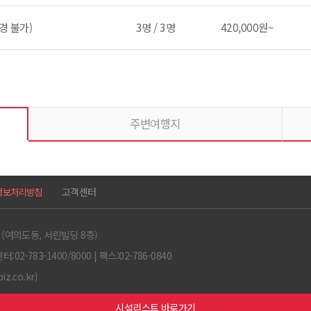
경 불가)
3명 / 3명
420,000원~
주변여행지
고객센터
정보처리방침
 (여의도동, 서린빌딩 8층)
2-783-1400/8000 | 팩스:02-786-0840
.co.kr)
시설리스트 바로가기