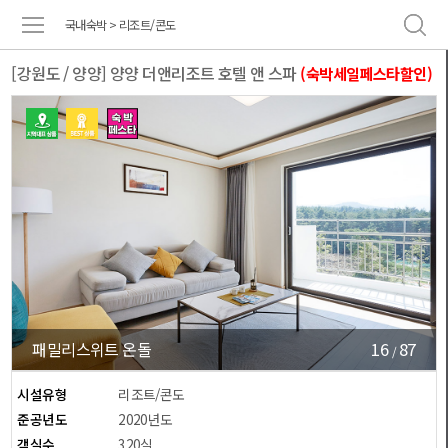
국내숙박 > 리조트/콘도
[강원도 / 양양] 양양 더앤리조트 호텔 앤 스파
(숙박세일페스타할인)
16
87
패밀리스위트 온돌
/
시설유형
리조트/콘도
준공년도
2020년도
객실수
320실