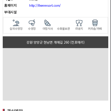
홈페이지
http://thenresort.com/
부대시설
수영장
실외수영장
수영장
아침식사
수화물보관
라운지
커피숍/카페
반려
강원 양양군 현남면 개매길 260 (전포매리)
객실예약