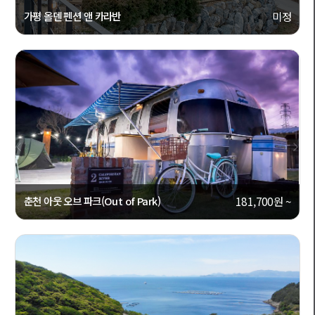
가평 올덴 펜션 앤 카라반
미정
[경기도, 가평군]
캠핑캐라반
상세보기
0
춘천 아웃 오브 파크(Out of Park)
181,700원 ~
[강원도, 춘천]
캠핑캐라반
상세보기
2147