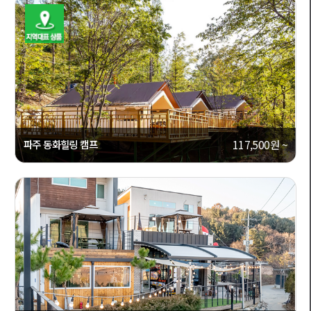
파주 동화힐링 캠프
117,500원 ~
[경기도, 파주]
캠핑캐라반
상세보기
3872