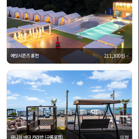
상세보기
992
에잇시즌즈 홍천
211,300원 ~
[강원도, 홍천]
캠핑캐라반
상세보기
233
유니의 바다 카라반 (구룡포점)
미정