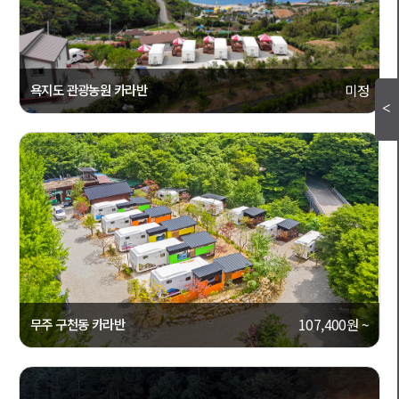
욕지도 관광농원 카라반
미정
[경상남도, 통영]
캠핑캐라반
상세보기
860
무주 구천동 카라반
107,400원 ~
[전라북도, 무주]
캠핑캐라반