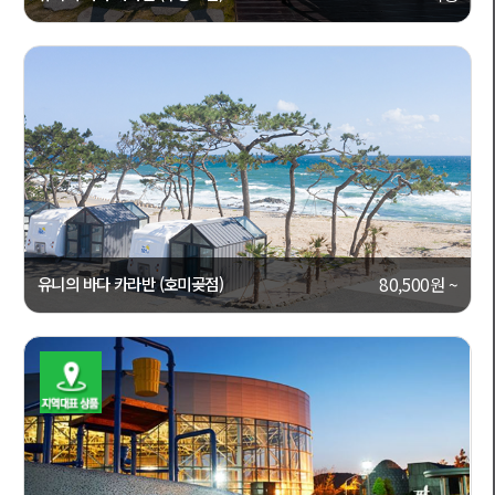
[경상북도, 포항시 남구]
캠핑캐라반
상세보기
1112
유니의 바다 카라반 (호미곶점)
80,500원 ~
[경상북도, 포항시 남구]
캠핑캐라반
상세보기
1154