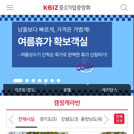
리조트/콘도
호텔
레지던스
캠핑캐라반
전체
전체시설
경기도(3)
강원도(3)
충청남도(4)
전라북도(1)
경상북
지역